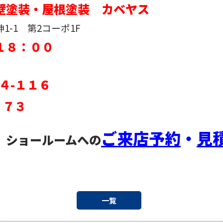
壁塗装・屋根塗装 カベヤス
-1 第2コーポ1F
１８：００
４-１１６
５７３
ご来店予約
・
見
、ショールームへの
一覧