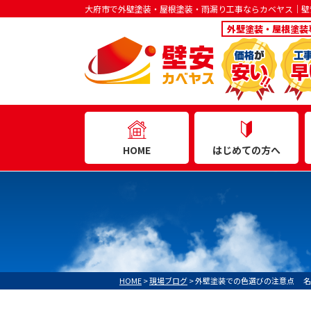
大府市で外壁塗装・屋根塗装・雨漏り工事ならカベヤス｜壁
外壁塗装・屋根塗装
はじめての方へ
HOME
HOME
>
現場ブログ
>
外壁塗装での色選びの注意点 名