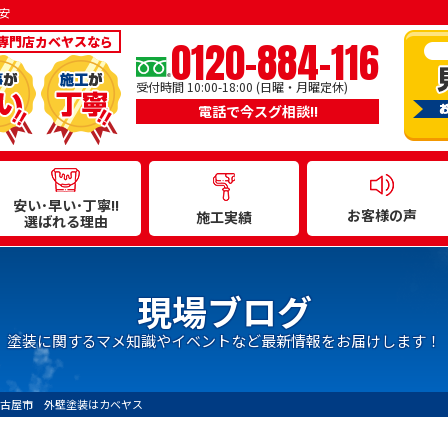
安
0120-884-116
専門店カベヤスなら
受付時間 10:00-18:00 (日曜・月曜定休)
電話で今スグ相談!!
安い･早い･丁寧!!
お客様の声
施工実績
選ばれる理由
現場ブログ
塗装に関するマメ知識やイベントなど最新情報をお届けします！
古屋市 外壁塗装はカベヤス