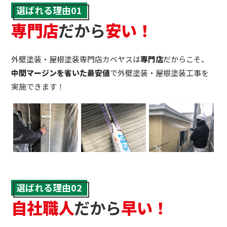
選ばれる理由01
専門店
だから
安い！
外壁塗装・屋根塗装専門店カベヤスは
専門店
だからこそ、
中間マージンを省いた最安値
で外壁塗装・屋根塗装工事を
実施できます！
選ばれる理由02
自社職人
だから
早い！