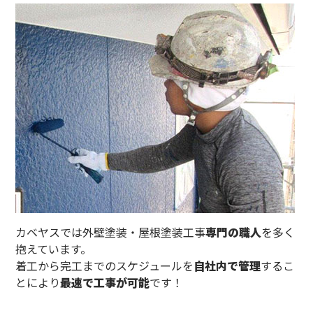
カベヤスでは外壁塗装・屋根塗装工事
専門の職人
を多く
抱えています。
着工から完工までのスケジュールを
自社内で管理
するこ
とにより
最速で工事が可能
です！