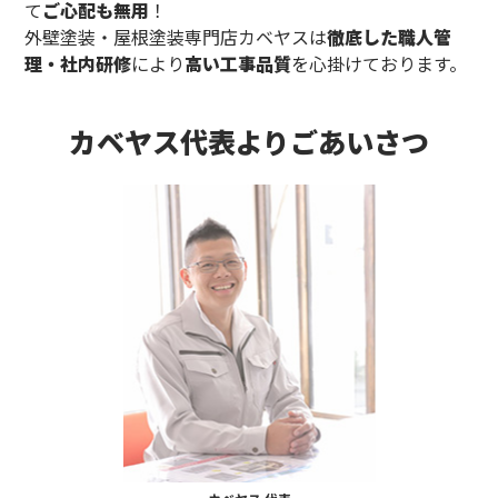
て
ご心配も無用
！
外壁塗装・屋根塗装専門店カベヤスは
徹底した職人管
理・社内研修
により
高い工事品質
を心掛けております。
カベヤス代表よりごあいさつ