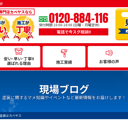
安
0120-884-116
専門店カベヤスなら
受付時間 10:00-18:00 (日曜・月曜定休)
電話で今スグ相談!!
安い･早い･丁寧!!
お客様の声
施工実績
選ばれる理由
現場ブログ
塗装に関するマメ知識やイベントなど最新情報をお届けします！
塗装はカベヤス