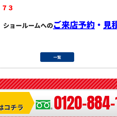
５７３
ご来店予約
・
見
、ショールームへの
一覧
0120-884-
はコチラ