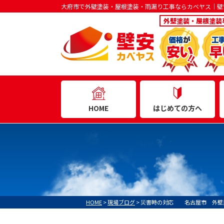
大府市で外壁塗装・屋根塗装・雨漏り工事ならカベヤス｜壁
外壁塗装・屋根塗装
はじめての方へ
HOME
HOME
>
現場ブログ
>
災害時の対応 名古屋市 外壁