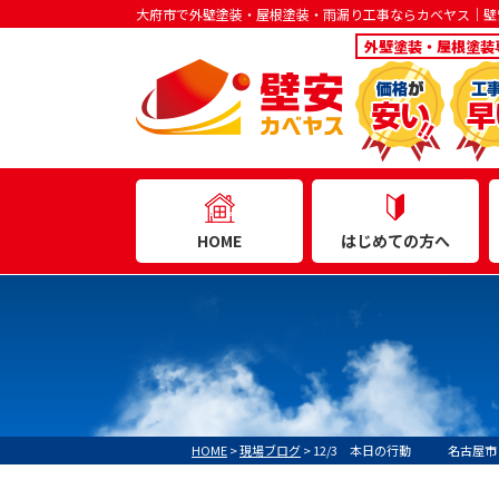
大府市で外壁塗装・屋根塗装・雨漏り工事ならカベヤス｜壁
外壁塗装・屋根塗装
はじめての方へ
HOME
HOME
>
現場ブログ
>
12/3 本日の行動 名古屋市