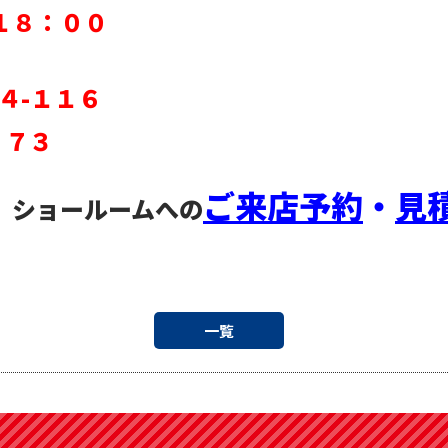
１８：００
４-１１６
５７３
ご来店予約
・
見
、ショールームへの
一覧