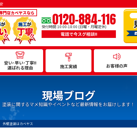
安
0120-884-116
専門店カベヤスなら
受付時間 10:00-18:00 (日曜・月曜定休)
電話で今スグ相談!!
安い･早い･丁寧!!
お客様の声
施工実績
選ばれる理由
現場ブログ
塗装に関するマメ知識やイベントなど最新情報をお届けします！
 外壁塗装はカベヤス