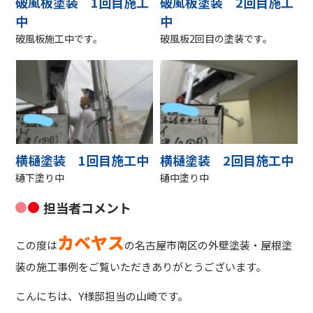
破風板塗装 1回目施工
破風板塗装 2回目施工
中
中
破風板施工中です。
破風板2回目の塗装です。
横樋塗装 1回目施工中
横樋塗装 2回目施工中
樋下塗り中
樋中塗り中
担当者コメント
カベヤス
この度は
の名古屋市南区の外壁塗装・屋根塗
装の施工事例をご覧いただきありがとうございます。
こんにちは、Y様邸担当の山崎です。