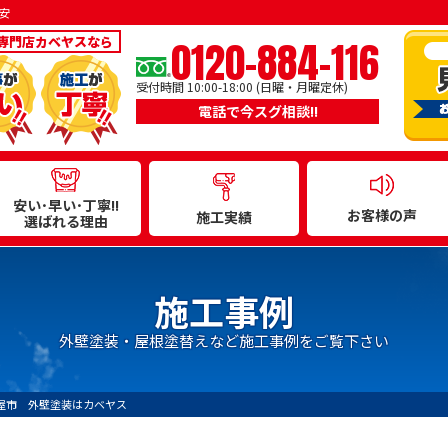
安
0120-884-116
専門店カベヤスなら
受付時間 10:00-18:00 (日曜・月曜定休)
電話で今スグ相談!!
安い･早い･丁寧!!
お客様の声
施工実績
選ばれる理由
施工事例
外壁塗装・屋根塗替えなど施工事例をご覧下さい
屋市 外壁塗装はカベヤス