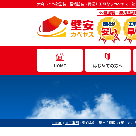
大府市で外壁塗装・屋根塗装・雨漏り工事ならカベヤス｜壁
外壁塗装・屋根塗装
はじめての方へ
HOME
HOME
>
施工事例
>
愛知県名古屋市千種区S様邸 名古